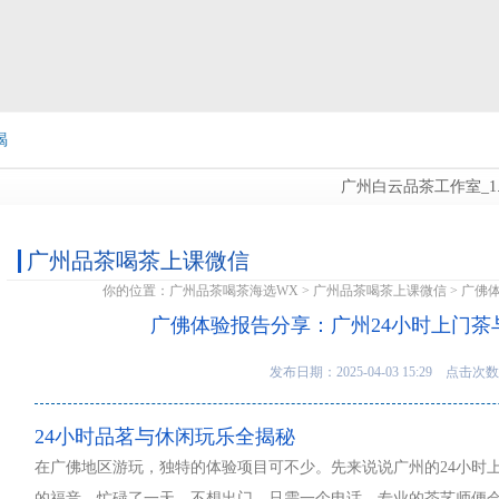
喝
广州白云品茶工作室_1...
信
广州品茶喝茶上课微信
你的位置：
广州品茶喝茶海选WX
>
广州品茶喝茶上课微信
> 广佛
广佛体验报告分享：广州24小时上门茶
发布日期：2025-04-03 15:29 点击次数
24小时品茗与休闲玩乐全揭秘
在广佛地区游玩，独特的体验项目可不少。先来说说广州的24小时
的福音。忙碌了一天，不想出门，只需一个电话，专业的茶艺师便