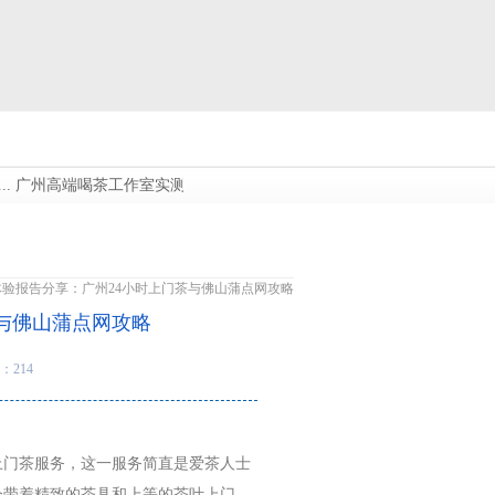
广州高端喝茶工作室实测：蒲友网资源与葵花蒲点网对比...
广州高端大圈
体验报告分享：广州24小时上门茶与佛山蒲点网攻略
与佛山蒲点网攻略
：214
上门茶服务，这一服务简直是爱茶人士
会带着精致的茶具和上等的茶叶上门。