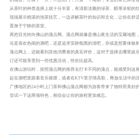
从茶叶的种类选择上就十分丰富，有清新淡雅的绿茶、醇厚浓郁的
现场展示精湛的泡茶技艺，一边讲解茶叶的知识和文化，让你在舒
置身于宁静的茶室。
再把目光转向佛山的蒲点网。蒲点网就像是佛山夜生活的宝藏地图
论是喜欢热闹的酒吧，还是追求安静氛围的清吧，亦或是想要体验刺
蒲点网上，还能看到其他消费者的真实评价，这对于选择去哪里娱
订还可能享受到一些优惠活动，性价比超高。
在佛山游玩时，按照蒲点网的推荐去打卡不同的蒲点，能感受到这
起在酒吧里跟着音乐摇摆，或者在KTV里尽情高歌，释放生活中的
广佛地区的24小时上门茶和佛山蒲点网都为游客带来了独特而美好
尝试一下这两项特色，相信会让你的旅程更加难忘。