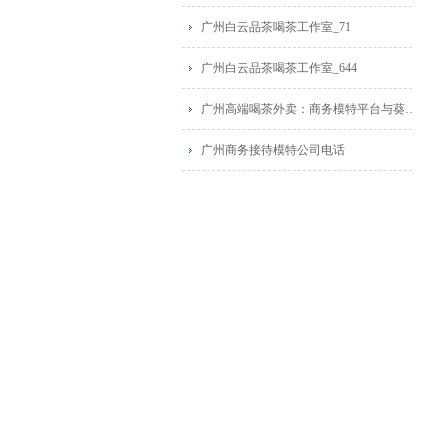
广州白云品茶喝茶工作室_71
广州白云品茶喝茶工作室_644
广州高端喝茶外卖：商务模特平台与葵花蒲点网广告推荐
广州商务接待模特公司电话