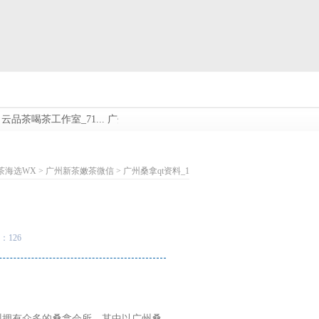
茶喝茶工作室_71...
广州白云品茶喝茶工作室_644...
广州高端喝茶外卖：
茶海选WX
>
广州新茶嫩茶微信
> 广州桑拿qt资料_1
：126
州拥有众多的桑拿会所，其中以广州桑