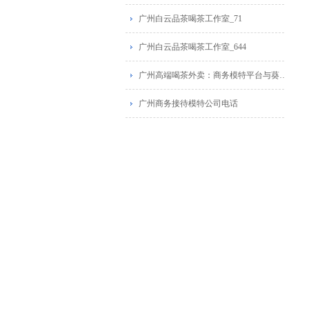
广州白云品茶喝茶工作室_71
广州白云品茶喝茶工作室_644
广州高端喝茶外卖：商务模特平台与葵花蒲点网广告推荐
广州商务接待模特公司电话