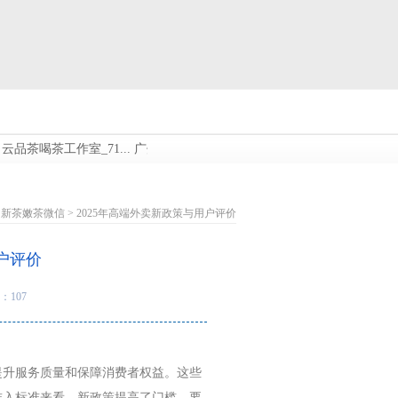
茶喝茶工作室_71...
广州白云品茶喝茶工作室_644...
广州高端喝茶外卖：
州新茶嫩茶微信
> 2025年高端外卖新政策与用户评价
户评价
：107
提升服务质量和保障消费者权益。这些
准入标准来看，新政策提高了门槛，要