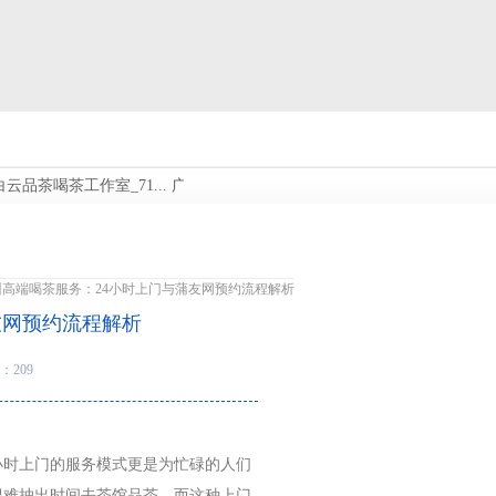
品茶喝茶工作室_71...
广州白云品茶喝茶工作室_644...
广州高端喝茶外卖
州高端喝茶服务：24小时上门与蒲友网预约流程解析
友网预约流程解析
：209
小时上门的服务模式更是为忙碌的人们
很难抽出时间去茶馆品茶。而这种上门