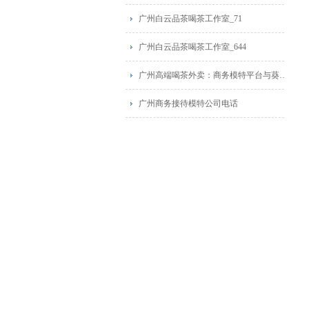
广州白云品茶喝茶工作室_71
广州白云品茶喝茶工作室_644
广州高端喝茶外卖：商务模特平台与葵花蒲点网广告推荐
广州商务接待模特公司电话